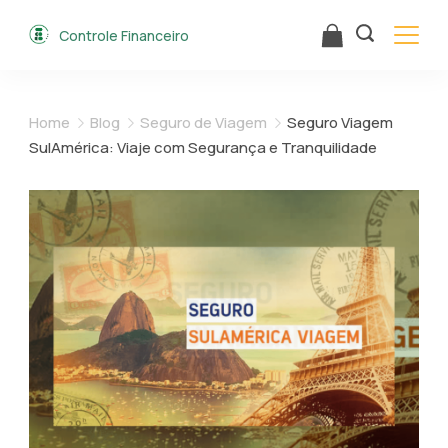
Skip
Controle Financeiro
to
content
Home
Blog
Seguro de Viagem
Seguro Viagem
SulAmérica: Viaje com Segurança e Tranquilidade