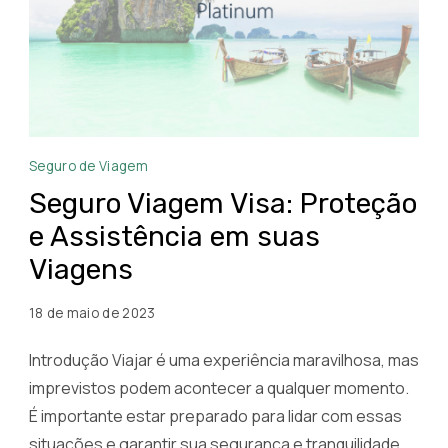
Seguro
Seguro de Viagem
Viagem
Seguro Viagem Visa: Proteção
Visa
e Assistência em suas
Viagens
18 de maio de 2023
Introdução Viajar é uma experiência maravilhosa, mas
imprevistos podem acontecer a qualquer momento.
É importante estar preparado para lidar com essas
situações e garantir sua segurança e tranquilidade