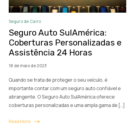
Seguro
Seguro de Carro
Auto
Seguro Auto SulAmérica:
SulAmérica
Coberturas Personalizadas e
Coberturas
Assistência 24 Horas
Personalizadas
e
18 de maio de 2023
Assistência
24
Quando se trata de proteger o seu veículo, é
Horas
importante contar com um seguro auto confiável e
abrangente. O Seguro Auto SulAmérica oferece
coberturas personalizadas e uma ampla gama de […]
Read More