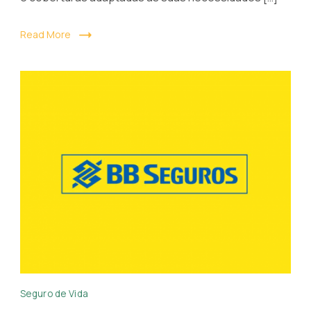
Read More
Seguro
Seguro de Vida
de