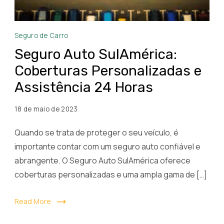
Seguro
Seguro de Carro
Auto
Seguro Auto SulAmérica:
SulAmérica
Coberturas Personalizadas e
Coberturas
Assistência 24 Horas
Personalizadas
e
18 de maio de 2023
Assistência
24
Quando se trata de proteger o seu veículo, é
Horas
importante contar com um seguro auto confiável e
abrangente. O Seguro Auto SulAmérica oferece
coberturas personalizadas e uma ampla gama de […]
Read More