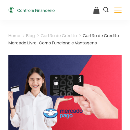
Skip
Controle Financeiro
to
content
Home
Blog
Cartão de Crédito
Cartão de Crédito
Mercado Livre: Como Funciona e Vantagens