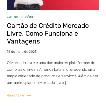
Cartão
Cartão de Crédito
de
Cartão de Crédito Mercado
Crédito
Livre: Como Funciona e
Mercado
Vantagens
Livre
Como
19 de maio de 2023
Funciona
e
O Mercado Livre é uma das maiores plataformas de
Vantagens
compras online na América Latina, oferecendo uma
ampla variedade de produtos e serviços. Além de ser
um marketplace, o Mercado Livre […]
Read More