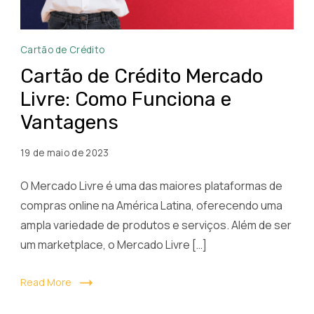
Cartão
Cartão de Crédito
de
Cartão de Crédito Mercado
Crédito
Livre: Como Funciona e
Mercado
Vantagens
Livre
Como
19 de maio de 2023
Funciona
e
O Mercado Livre é uma das maiores plataformas de
Vantagens
compras online na América Latina, oferecendo uma
ampla variedade de produtos e serviços. Além de ser
um marketplace, o Mercado Livre […]
Read More