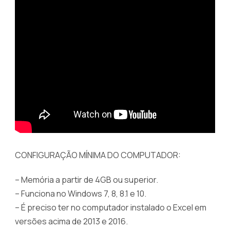
CONFIGURAÇÃO MÍNIMA DO COMPUTADOR:
– Memória a partir de 4GB ou superior.
– Funciona no Windows 7, 8, 8.1 e 10.
– É preciso ter no computador instalado o Excel em
versões acima de 2013 e 2016.