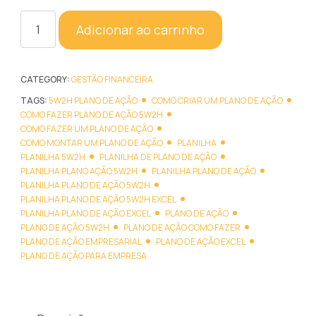
Planilha
Adicionar ao carrinho
Plano
de
Ação
CATEGORY:
GESTÃO FINANCEIRA
5W2H
TAGS:
5W2H PLANO DE AÇÃO
COMO CRIAR UM PLANO DE AÇÃO
quantidade
COMO FAZER PLANO DE AÇÃO 5W2H
COMO FAZER UM PLANO DE AÇÃO
COMO MONTAR UM PLANO DE AÇÃO
PLANILHA
PLANILHA 5W2H
PLANILHA DE PLANO DE AÇÃO
PLANILHA PLANO AÇÃO 5W2H
PLANILHA PLANO DE AÇÃO
PLANILHA PLANO DE AÇÃO 5W2H
PLANILHA PLANO DE AÇÃO 5W2H EXCEL
PLANILHA PLANO DE AÇÃO EXCEL
PLANO DE AÇÃO
PLANO DE AÇÃO 5W2H
PLANO DE AÇÃO COMO FAZER
PLANO DE AÇÃO EMPRESARIAL
PLANO DE AÇÃO EXCEL
PLANO DE AÇÃO PARA EMPRESA