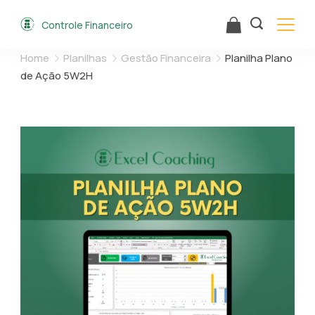
Skip
Controle Financeiro
to
content
Home
Planilhas
Gestão Financeira
Planilha Plano
de Ação 5W2H