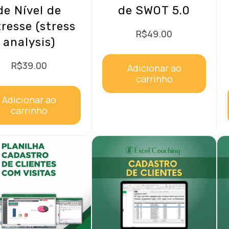
de Nível de
de SWOT 5.0
resse (stress
R$
49.00
analysis)
R$
39.00
Adicionar ao
carrinho
Adicionar ao
carrinho