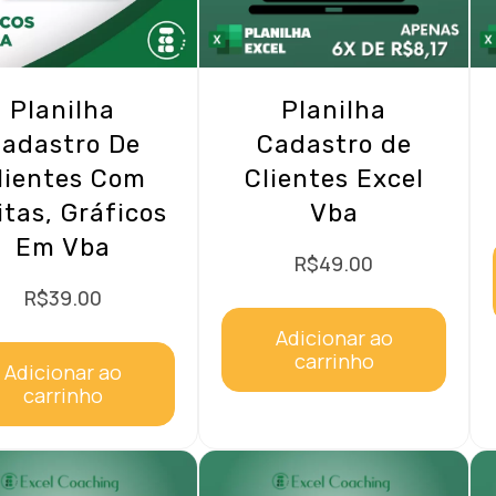
Planilha
Planilha
adastro De
Cadastro de
lientes Com
Clientes Excel
itas, Gráficos
Vba
Em Vba
R$
49.00
R$
39.00
Adicionar ao
carrinho
Adicionar ao
carrinho