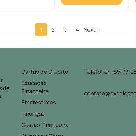
1
2
3
4
Next
a
Cartão de Crédito
Telefone: +55-77-98
r
Educação
s de
Financeira
contato@excelcoac
a
Empréstimos
Finanças
Gestão Financeira