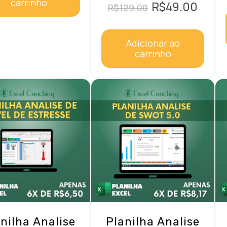
carrinho
O
O
R$
49.00
R$
129.00
preço
preço
original
atual
Adicionar ao
era:
é:
carrinho
R$129.00.
R$49.0
nilha Analise
Planilha Analise