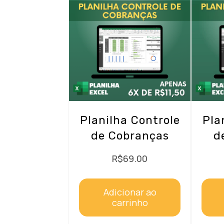
Planilha Controle
Pla
de Cobranças
d
R$
69.00
Adicionar ao
carrinho