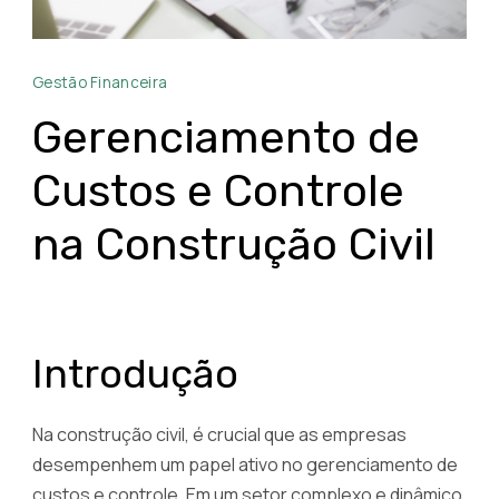
Pós
Gestão Financeira
em
Orçamentação,
Gerenciamento de
Planejamento
Custos e Controle
e
Controle
na Construção Civil
na
Construção
Civil
Introdução
Na construção civil, é crucial que as empresas
desempenhem um papel ativo no gerenciamento de
custos e controle. Em um setor complexo e dinâmico,