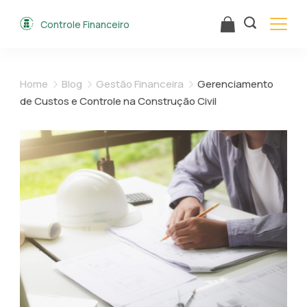
Skip
Controle Financeiro
to
content
Home
Blog
Gestão Financeira
Gerenciamento
de Custos e Controle na Construção Civil