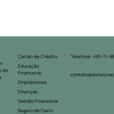
a
Cartão de Crédito
Telefone: +55-77-98
r
Educação
s de
Financeira
contato@excelcoac
a
Empréstimos
Finanças
Gestão Financeira
Seguro de Carro