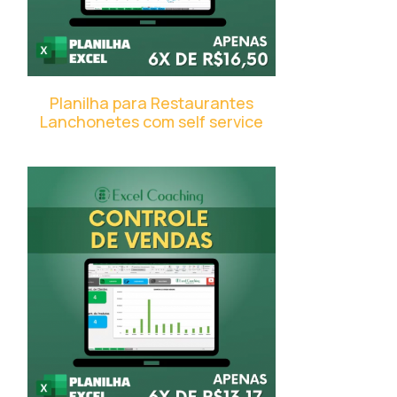
Planilha para Restaurantes
Lanchonetes com self service