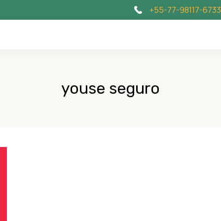
+55-77-98117-6733
youse seguro