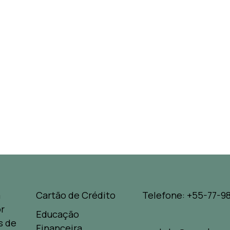
a
Cartão de Crédito
Telefone: +55-77-98
r
Educação
s de
Financeira