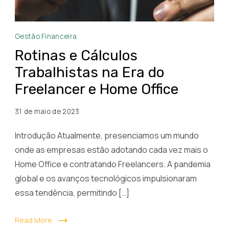
Rotinas
Gestão Financeira
e
Rotinas e Cálculos
Cálculos
Trabalhistas na Era do
Trabalhistas
Freelancer e Home Office
na
Era
31 de maio de 2023
do
Freelancer
Introdução Atualmente, presenciamos um mundo
e
onde as empresas estão adotando cada vez mais o
Home
Home Office e contratando Freelancers. A pandemia
Office
global e os avanços tecnológicos impulsionaram
essa tendência, permitindo […]
Read More