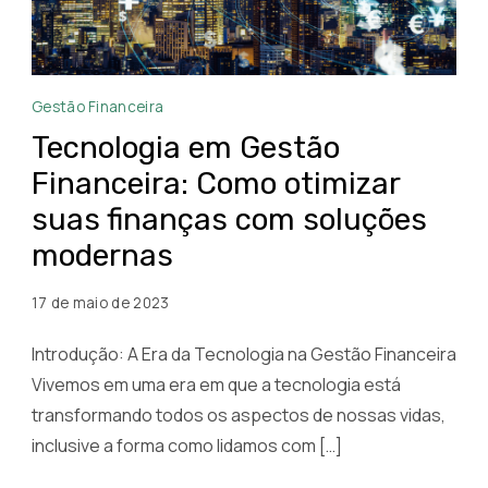
Tecnologia
Gestão Financeira
em
Tecnologia em Gestão
Gestão
Financeira: Como otimizar
Financeira
suas finanças com soluções
Como
otimizar
modernas
suas
finanças
17 de maio de 2023
com
Introdução: A Era da Tecnologia na Gestão Financeira
soluções
Vivemos em uma era em que a tecnologia está
modernas
transformando todos os aspectos de nossas vidas,
inclusive a forma como lidamos com […]