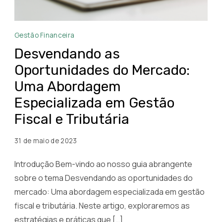
Desvendando
Gestão Financeira
as
Desvendando as
Oportunidades
Oportunidades do Mercado:
do
Uma Abordagem
Mercado:
Uma
Especializada em Gestão
Abordagem
Fiscal e Tributária
Especializada
em
31 de maio de 2023
Gestão
Introdução Bem-vindo ao nosso guia abrangente
Fiscal
e
sobre o tema Desvendando as oportunidades do
Tributária
mercado: Uma abordagem especializada em gestão
fiscal e tributária. Neste artigo, exploraremos as
estratégias e práticas que […]