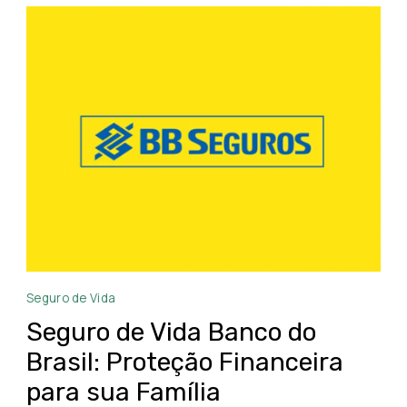
Seguro
Seguro de Vida
de
Seguro de Vida Banco do
Vida
Brasil: Proteção Financeira
Banco
para sua Família
do