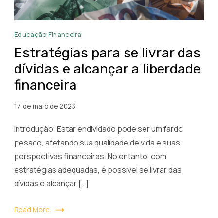
Estratégias
Educação Financeira
para
Estratégias para se livrar das
se
dívidas e alcançar a liberdade
livrar
financeira
das
dívidas
17 de maio de 2023
e
alcançar
Introdução: Estar endividado pode ser um fardo
a
pesado, afetando sua qualidade de vida e suas
liberdade
perspectivas financeiras. No entanto, com
financeira
estratégias adequadas, é possível se livrar das
dívidas e alcançar […]
Read More