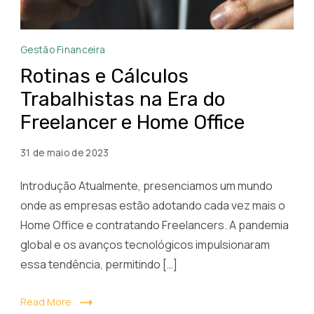
Rotinas
Gestão Financeira
e
Rotinas e Cálculos
Cálculos
Trabalhistas na Era do
Trabalhistas
Freelancer e Home Office
na
Era
31 de maio de 2023
do
Freelancer
Introdução Atualmente, presenciamos um mundo
e
onde as empresas estão adotando cada vez mais o
Home
Home Office e contratando Freelancers. A pandemia
Office
global e os avanços tecnológicos impulsionaram
essa tendência, permitindo […]
Read More