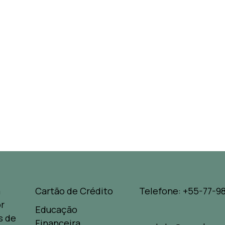
a
Cartão de Crédito
Telefone: +55-77-98
r
Educação
s de
Financeira