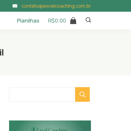
contato@excelcoaching.com.br
Planilhas
R$
0.00
l
Pesquisar