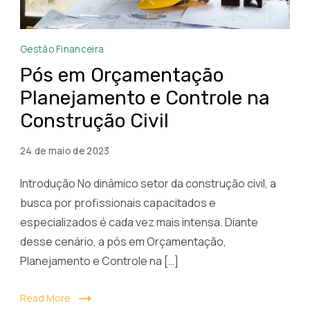
Pós
Gestão Financeira
em
Pós em Orçamentação
Orçamentação,
Planejamento e Controle na
Planejamento
Construção Civil
e
Controle
24 de maio de 2023
na
Construção
Introdução No dinâmico setor da construção civil, a
Civil
busca por profissionais capacitados e
especializados é cada vez mais intensa. Diante
desse cenário, a pós em Orçamentação,
Planejamento e Controle na […]
Read More