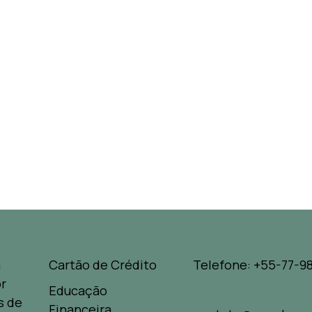
a
Cartão de Crédito
Telefone: +55-77-98
r
Educação
s de
Financeira