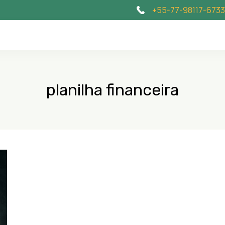
+55-77-98117-6733
planilha financeira