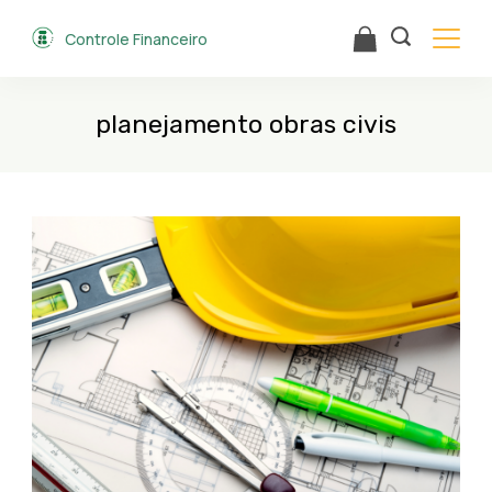
Skip
Controle Financeiro
to
content
planejamento obras civis