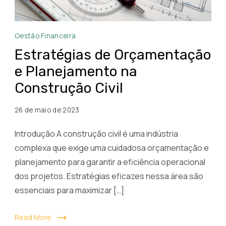
Estratégias
Gestão Financeira
de
Estratégias de Orçamentação
Orçamentação
e Planejamento na
e
Construção Civil
Planejamento
na
26 de maio de 2023
Construção
Civil:
Introdução A construção civil é uma indústria
Garanta
complexa que exige uma cuidadosa orçamentação e
a
planejamento para garantir a eficiência operacional
Eficiência
dos projetos. Estratégias eficazes nessa área são
Operacional
essenciais para maximizar […]
dos
Projetos
Read More