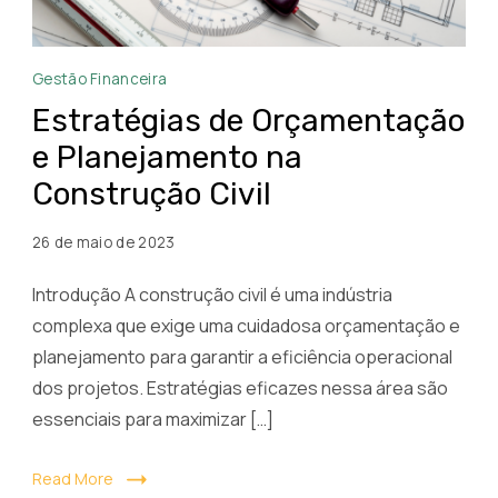
Estratégias
Gestão Financeira
de
Estratégias de Orçamentação
Orçamentação
e Planejamento na
e
Construção Civil
Planejamento
na
26 de maio de 2023
Construção
Civil:
Introdução A construção civil é uma indústria
Garanta
complexa que exige uma cuidadosa orçamentação e
a
planejamento para garantir a eficiência operacional
Eficiência
dos projetos. Estratégias eficazes nessa área são
Operacional
essenciais para maximizar […]
dos
Projetos
Read More