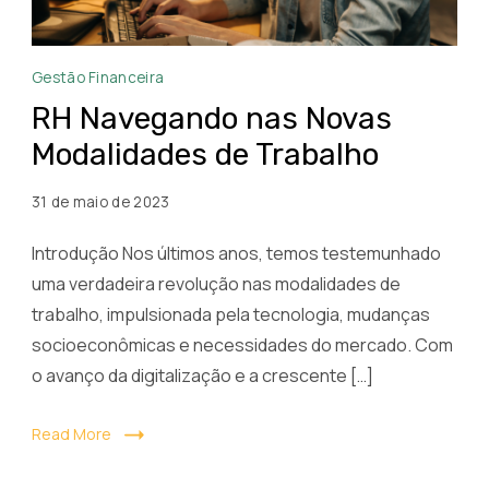
RH
Gestão Financeira
Navegando
RH Navegando nas Novas
nas
Modalidades de Trabalho
Novas
Modalidades
31 de maio de 2023
de
Trabalho
Introdução Nos últimos anos, temos testemunhado
uma verdadeira revolução nas modalidades de
trabalho, impulsionada pela tecnologia, mudanças
socioeconômicas e necessidades do mercado. Com
o avanço da digitalização e a crescente […]
Read More