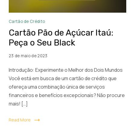
Pedir
Cartão de Crédito
Cartão
Cartão Pão de Açúcar Itaú:
Pão
Peça o Seu Black
de
Açúcar
23 de maio de 2023
Black
Itau
Introdução: Experimente o Melhor dos Dois Mundos
Você está em busca de um cartão de crédito que
ofereça uma combinação única de serviços
financeiros e benefícios excepcionais? Não procure
mais! […]
Read More