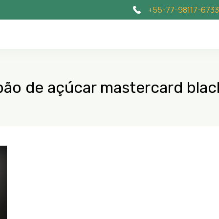
+55-77-98117-6733
pão de açúcar mastercard blac