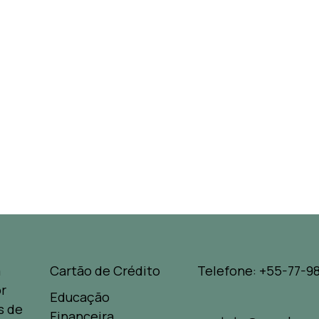
a
Cartão de Crédito
Telefone: +55-77-98
r
Educação
s de
Financeira