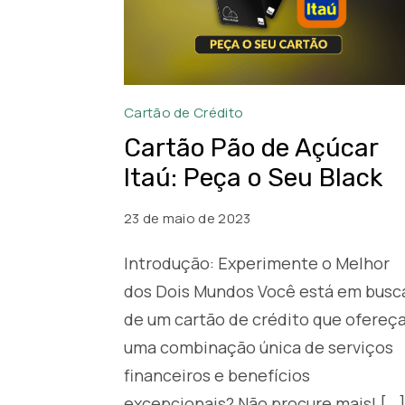
Pedir
Cartão de Crédito
Cartão
Cartão Pão de Açúcar
Pão
Itaú: Peça o Seu Black
de
Açúcar
23 de maio de 2023
Black
Introdução: Experimente o Melhor
Itau
dos Dois Mundos Você está em busc
de um cartão de crédito que ofereç
uma combinação única de serviços
financeiros e benefícios
excepcionais? Não procure mais! […