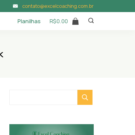
contato@excelcoaching.com.br
Planilhas
R$
0.00
k
Pesquisar