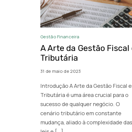
A
Gestão Financeira
Arte
A Arte da Gestão Fiscal
da
Tributária
Gestão
Fiscal
31 de maio de 2023
e
Introdução A Arte da Gestão Fiscal e
Tributária:
Tributária é uma área crucial para o
Transformando
sucesso de qualquer negócio. O
Desafios
cenário tributário em constante
em
mudança, aliado à complexidade da
Oportunidades
de
leis e […]