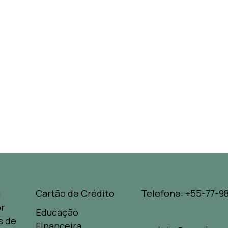
a
Cartão de Crédito
Telefone: +55-77-98
r
Educação
s de
Financeira