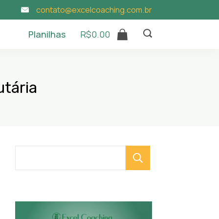
contato@excelcoaching.com.br
Planilhas
R$
0.00
tária
Pesquisar