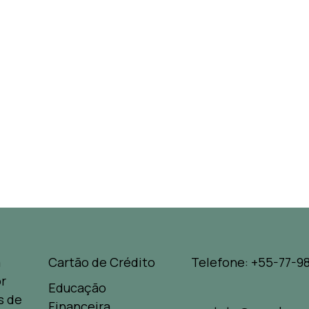
a
Cartão de Crédito
Telefone: +55-77-98
r
Educação
s de
Financeira