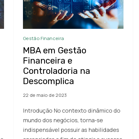
MBA
Gestão Financeira
em
MBA em Gestão
Gestão
Financeira e
Financeira
Controladoria na
e
Descomplica
Controladoria
na
22 de maio de 2023
Descomplica
Introdução No contexto dinâmico do
mundo dos negócios, torna-se
indispensável possuir as habilidades