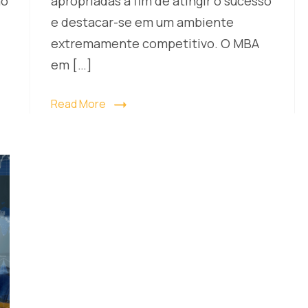
ão
apropriadas a fim de atingir o sucesso
e destacar-se em um ambiente
extremamente competitivo. O MBA
em […]
Read More