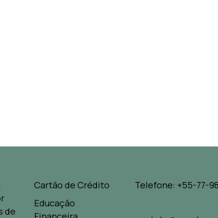
a
Cartão de Crédito
Telefone: +55-77-98
r
Educação
s de
Financeira