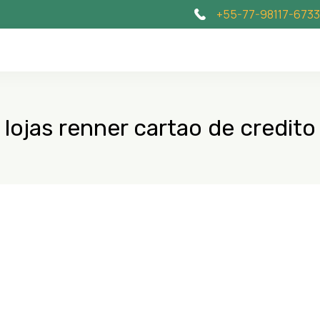
+55-77-98117-6733
lojas renner cartao de credito