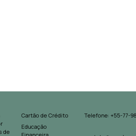
a
Cartão de Crédito
Telefone: +55-77-98
r
Educação
s de
Financeira