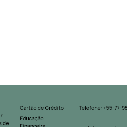
a
Cartão de Crédito
Telefone: +55-77-98
r
Educação
s de
Financeira