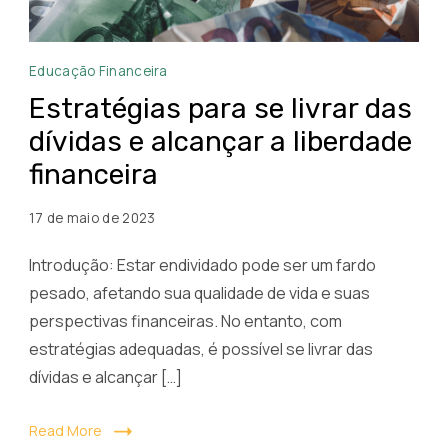
Estratégias
Educação Financeira
para
Estratégias para se livrar das
se
dívidas e alcançar a liberdade
livrar
financeira
das
dívidas
17 de maio de 2023
e
alcançar
Introdução: Estar endividado pode ser um fardo
a
pesado, afetando sua qualidade de vida e suas
liberdade
perspectivas financeiras. No entanto, com
financeira
estratégias adequadas, é possível se livrar das
dívidas e alcançar […]
Read More