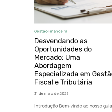
Desvendando
Gestão Financeira
as
Desvendando as
Oportunidades
Oportunidades do
do
Mercado: Uma
Mercado:
Abordagem
Uma
Especializada em Gestã
Abordagem
Fiscal e Tributária
Especializada
em
31 de maio de 2023
Gestão
Fiscal
Introdução Bem-vindo ao nosso guia
e