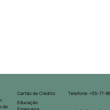
a
Cartão de Crédito
Telefone: +55-77-98
r
Educação
s de
Financeira