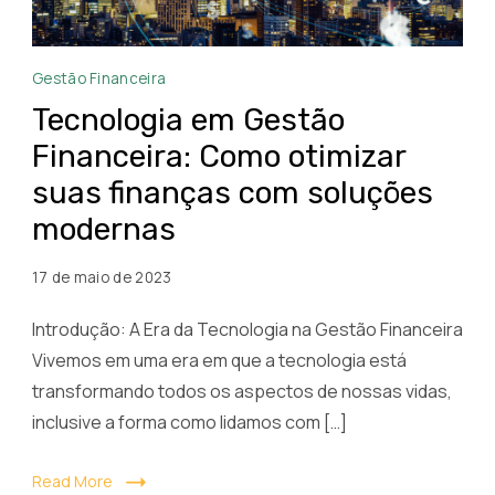
Tecnologia
Gestão Financeira
em
Tecnologia em Gestão
Gestão
Financeira: Como otimizar
Financeira
suas finanças com soluções
Como
otimizar
modernas
suas
finanças
17 de maio de 2023
com
Introdução: A Era da Tecnologia na Gestão Financeira
soluções
Vivemos em uma era em que a tecnologia está
modernas
transformando todos os aspectos de nossas vidas,
inclusive a forma como lidamos com […]
Read More