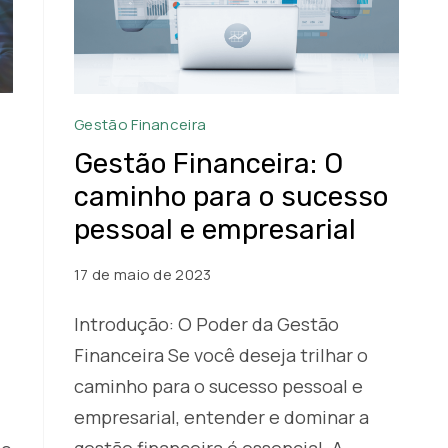
Gestão
Gestão Financeira
Financeira
Gestão Financeira: O
O
caminho para o sucesso
caminho
pessoal e empresarial
para
o
17 de maio de 2023
sucesso
Introdução: O Poder da Gestão
pessoal
Financeira Se você deseja trilhar o
e
empresarial
caminho para o sucesso pessoal e
empresarial, entender e dominar a
gestão financeira é essencial. A