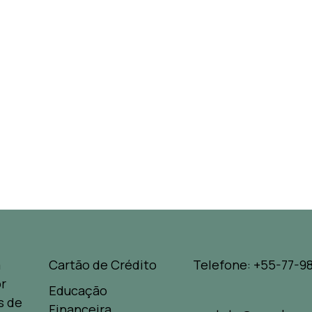
a
Cartão de Crédito
Telefone: +55-77-98
r
Educação
s de
Financeira