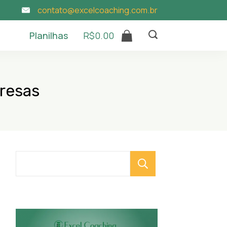
contato@excelcoaching.com.br
Planilhas
R$
0.00
resas
Pesquisar