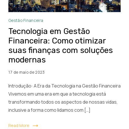
Tecnologia
Gestão Financeira
em
Tecnologia em Gestão
Gestão
Financeira: Como otimizar
Financeira
suas finanças com soluções
Como
otimizar
modernas
suas
finanças
17 de maio de 2023
com
Introdução: A Era da Tecnologia na Gestão Financeira
soluções
Vivemos em uma era em que a tecnologia está
modernas
transformando todos os aspectos de nossas vidas,
inclusive a forma como lidamos com […]
Read More