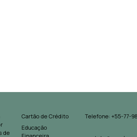
a
Cartão de Crédito
Telefone: +55-77-98
r
Educação
s de
Financeira