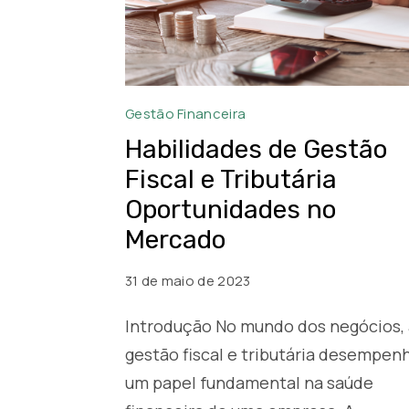
Habilidades
Gestão Financeira
de
Habilidades de Gestão
Gestão
Fiscal e Tributária
Fiscal
Oportunidades no
e
Mercado
Tributária:
O
31 de maio de 2023
Olhar
Especializado
Introdução No mundo dos negócios, 
para
gestão fiscal e tributária desempen
Identificar
um papel fundamental na saúde
Oportunidades