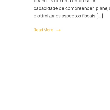
financeira de uma empresa. A
no
capacidade de compreender, planej
Mercado
e otimizar os aspectos fiscais […]
Read More