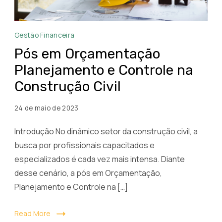
Pós
Gestão Financeira
em
Pós em Orçamentação
Orçamentação,
Planejamento e Controle na
Planejamento
Construção Civil
e
Controle
24 de maio de 2023
na
Construção
Introdução No dinâmico setor da construção civil, a
Civil
busca por profissionais capacitados e
especializados é cada vez mais intensa. Diante
desse cenário, a pós em Orçamentação,
Planejamento e Controle na […]
Read More