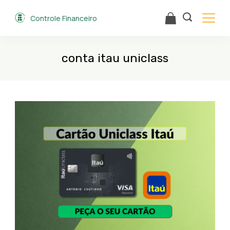
Skip
Controle Financeiro
to
content
conta itau uniclass