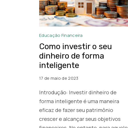
Como
Educação Financeira
investir
Como investir o seu
o
dinheiro de forma
seu
inteligente
dinheiro
de
17 de maio de 2023
forma
Introdução: Investir dinheiro de
inteligente:
forma inteligente é uma maneira
guia
para
eficaz de fazer seu patrimônio
iniciantes
crescer e alcançar seus objetivos
financeiros. No entanto, para aquele