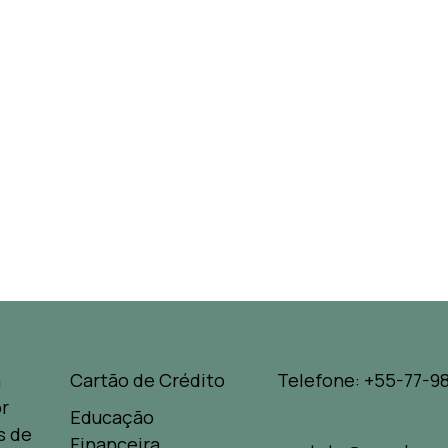
a
Cartão de Crédito
Telefone: +55-77-98
r
Educação
s de
Financeira