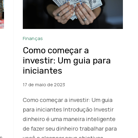
Como
Finanças
começar
Como começar a
a
investir: Um guia para
investir:
iniciantes
Um
guia
17 de maio de 2023
para
Como começar a investir: Um guia
iniciantes
para iniciantes Introdução Investir
dinheiro é uma maneira inteligente
de fazer seu dinheiro trabalhar para
s
você e alcançar seus objetivos