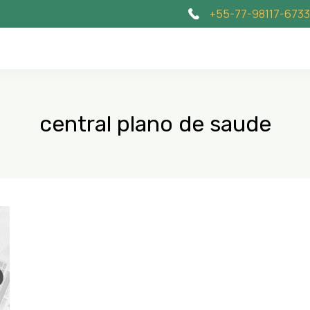
+55-77-98117-6733
central plano de saude