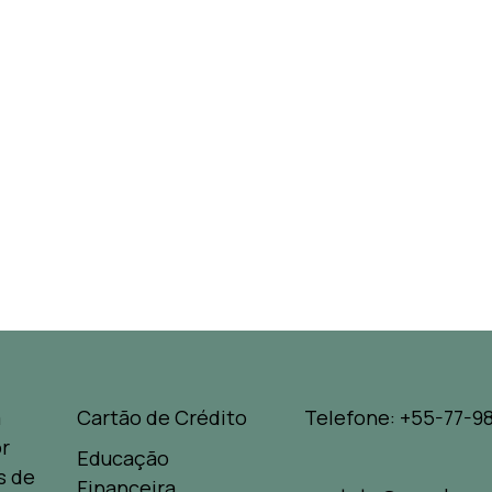
a
Cartão de Crédito
Telefone: +55-77-98
r
Educação
s de
Financeira