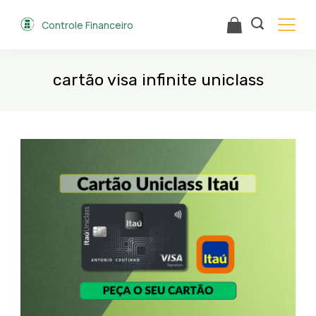
Skip
Controle Financeiro
to
content
cartão visa infinite uniclass