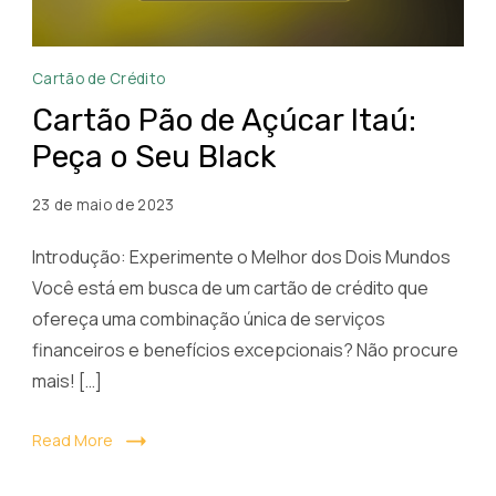
Pedir
Cartão de Crédito
Cartão
Cartão Pão de Açúcar Itaú:
Pão
Peça o Seu Black
de
Açúcar
23 de maio de 2023
Black
Itau
Introdução: Experimente o Melhor dos Dois Mundos
Você está em busca de um cartão de crédito que
ofereça uma combinação única de serviços
financeiros e benefícios excepcionais? Não procure
mais! […]
Read More