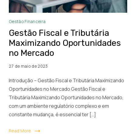
Gestão
Gestão Financeira
Fiscal
Gestão Fiscal e Tributária
e
Maximizando Oportunidades
Tributária
no Mercado
Maximizando
Oportunidades
27 de maio de 2023
no
Mercado
Introdução – Gestão Fiscal e Tributária Maximizando
Oportunidades no Mercado Gestão Fiscal e
Tributária Maximizando Oportunidades no Mercado,
com um ambiente regulatório complexo e em
constante mudança, é essencial ter […]
Read More