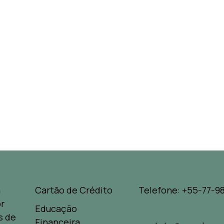
a
Cartão de Crédito
Telefone: +55-77-98
r
Educação
s de
Financeira