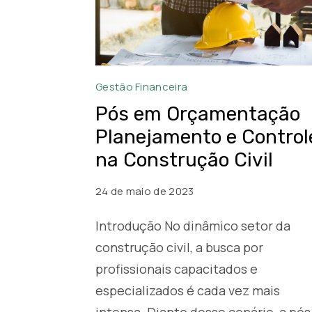
Pós
Gestão Financeira
em
Pós em Orçamentação
Orçamentação,
Planejamento e Control
Planejamento
na Construção Civil
e
Controle
24 de maio de 2023
na
Introdução No dinâmico setor da
Construção
construção civil, a busca por
Civil
profissionais capacitados e
especializados é cada vez mais
intensa. Diante desse cenário, a pós