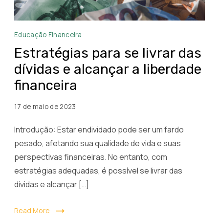
Estratégias
Educação Financeira
para
Estratégias para se livrar das
se
dívidas e alcançar a liberdade
livrar
financeira
das
dívidas
17 de maio de 2023
e
alcançar
Introdução: Estar endividado pode ser um fardo
a
pesado, afetando sua qualidade de vida e suas
liberdade
perspectivas financeiras. No entanto, com
financeira
estratégias adequadas, é possível se livrar das
dívidas e alcançar […]
Read More